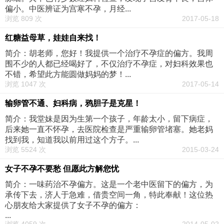
偏小。中医辨证为宫寒不孕，月经...
浏览 809 次
2017-05-18
红糖益母草，娃娃自来找！
简介：胡老师，您好！我提供一个治疗不孕症的偏方。我周
围不少的人都已经喝好了，不仅治疗不孕症，对妇科效果也
不错，希望此方能圆做妈妈的梦！...
浏览 1047 次
2017-05-14
输卵管不通、妇科病，鸦胆子是克星！
简介：我堂妹是因为生第一个孩子，年龄太小，留下病症，
后来她一直不怀孕，去医院检查是严重输卵管堵塞。她老妈
找到我，知道我以前用过这个方子。...
浏览 5524 次
2015-03-24
女子不孕不要愁 但愿此方解您忧
简介：一味药治不孕偏方。这是一个老中医留下的偏方，为
承传下去，济人于急难，借贵空间一角，特此奉献！这位热
心朋友给大家提供了女子不孕的偏方：
...