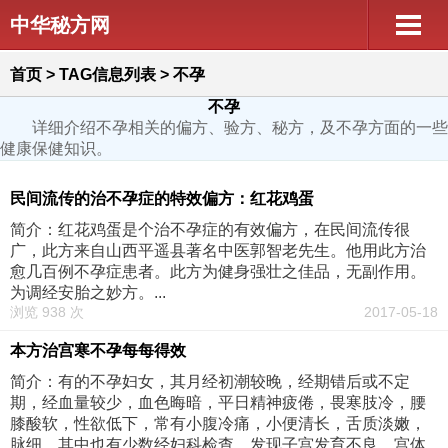
中华秘方网
首页
> TAG信息列表 > 不孕
不孕
详细介绍不孕相关的偏方、验方、秘方，及不孕方面的一些
健康保健知识。
民间流传的治不孕症的特效偏方：红花鸡蛋
简介：红花鸡蛋是个治不孕症的有效偏方，在民间流传很
广，此方来自山西平遥县著名中医郭智老先生。他用此方治
愈几百例不孕症患者。此方为健身强壮之佳品，无副作用。
为调经安胎之妙方。...
浏览 938 次
2017-05-18
本方治宫寒不孕每每得效
简介：有的不孕妇女，其月经初潮较晚，经期错后或不定
期，经血量较少，血色晦暗，平日精神疲倦，畏寒肢冷，腰
膝酸软，性欲低下，常有小腹冷痛，小便清长，舌质淡嫩，
脉细。其中也有少数经妇科检查，发现子宫发育不良，宫体