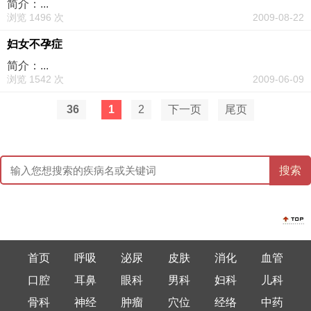
简介：...
浏览 1496 次
2009-08-22
妇女不孕症
简介：...
浏览 1542 次
2009-06-09
36
1
2
下一页
尾页
首页
呼吸
泌尿
皮肤
消化
血管
口腔
耳鼻
眼科
男科
妇科
儿科
骨科
神经
肿瘤
穴位
经络
中药