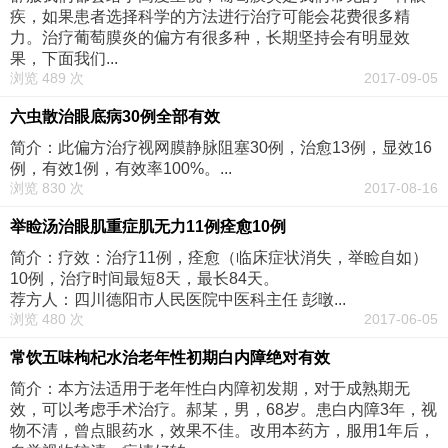
疾，如果患者选择科学的方法进行治疗可能会花费很多精
力。治疗葡萄膜炎的偏方有很多种，长期坚持会有明显效
果，下面我们...
浏览 489 次
2017-09-05
六虫散治眼底病30例全部有效
简介：此偏方治疗视网膜静脉阻塞30例，治愈13例，显效16
例，有效1例，有效率100%。...
浏览 830 次
2017-08-16
举睑汤治眼肌重症肌无力11例痊愈10例
简介：疗效：治疗11例，痊愈（临床症状消失，举睑自如）
10例，治疗时间最短8天，最长84天。
荐方人：四川德阳市人民医院中医科主任 彭暾...
浏览 480 次
2017-06-05
常饮五味枸杞水治老年性初期白内障绝对有效
简介：本方法适用于老年性白内障初发期，对于成熟期无
效，可以考虑手术治疗。郝某，男，68岁。患白内障3年，视
物不清，曾点眼药水，效果不佳。改用本药方，服用1年后，