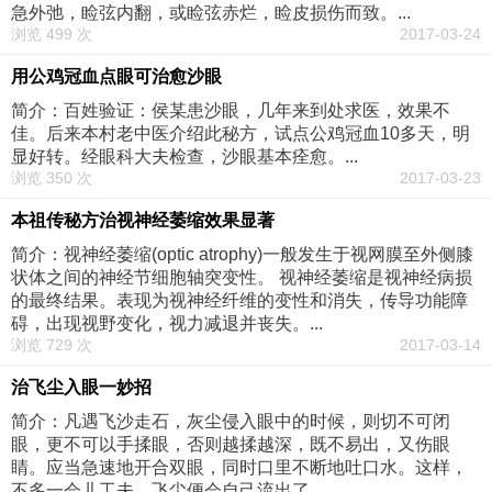
急外弛，睑弦内翻，或睑弦赤烂，睑皮损伤而致。...
浏览 499 次
2017-03-24
用公鸡冠血点眼可治愈沙眼
简介：百姓验证：侯某患沙眼，几年来到处求医，效果不
佳。后来本村老中医介绍此秘方，试点公鸡冠血10多天，明
显好转。经眼科大夫检查，沙眼基本痊愈。...
浏览 350 次
2017-03-23
本祖传秘方治视神经萎缩效果显著
简介：视神经萎缩(optic atrophy)一般发生于视网膜至外侧膝
状体之间的神经节细胞轴突变性。 视神经萎缩是视神经病损
的最终结果。表现为视神经纤维的变性和消失，传导功能障
碍，出现视野变化，视力减退并丧失。...
浏览 729 次
2017-03-14
治飞尘入眼一妙招
简介：凡遇飞沙走石，灰尘侵入眼中的时候，则切不可闭
眼，更不可以手揉眼，否则越揉越深，既不易出，又伤眼
睛。应当急速地开合双眼，同时口里不断地吐口水。这样，
不多一会儿工夫，飞尘便会自己流出了。...