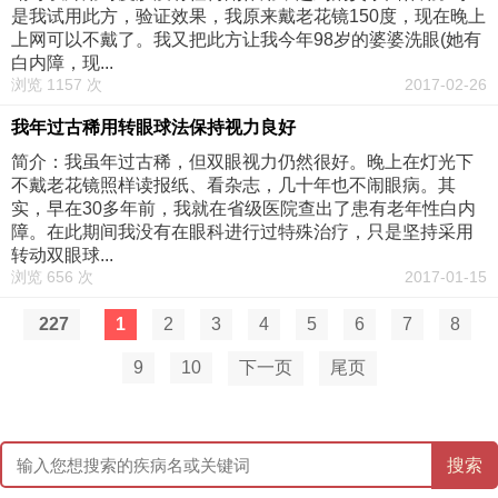
是我试用此方，验证效果，我原来戴老花镜150度，现在晚上
上网可以不戴了。我又把此方让我今年98岁的婆婆洗眼(她有
白内障，现...
浏览 1157 次
2017-02-26
我年过古稀用转眼球法保持视力良好
简介：我虽年过古稀，但双眼视力仍然很好。晚上在灯光下
不戴老花镜照样读报纸、看杂志，几十年也不闹眼病。其
实，早在30多年前，我就在省级医院查出了患有老年性白内
障。在此期间我没有在眼科进行过特殊治疗，只是坚持采用
转动双眼球...
浏览 656 次
2017-01-15
227
1
2
3
4
5
6
7
8
9
10
下一页
尾页