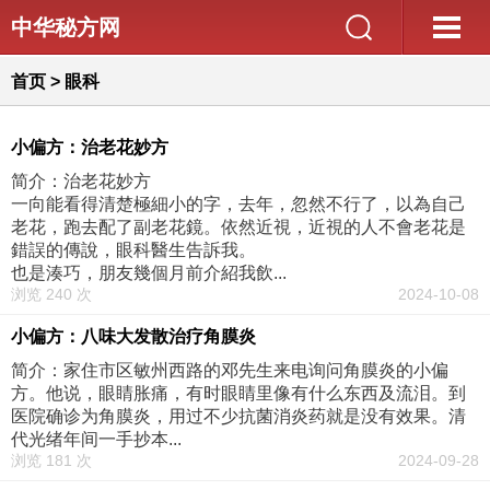
中华秘方网
首页
>
眼科
小偏方：治老花妙方
简介：治老花妙方
一向能看得清楚極細小的字，去年，忽然不行了，以為自己
老花，跑去配了副老花鏡。依然近視，近視的人不會老花是
錯誤的傳說，眼科醫生告訴我。
也是湊巧，朋友幾個月前介紹我飲...
浏览 240 次
2024-10-08
小偏方：八味大发散治疗角膜炎
简介：家住市区敏州西路的邓先生来电询问角膜炎的小偏
方。他说，眼睛胀痛，有时眼睛里像有什么东西及流泪。到
医院确诊为角膜炎，用过不少抗菌消炎药就是没有效果。清
代光绪年间一手抄本...
浏览 181 次
2024-09-28