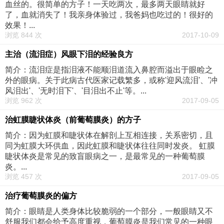
血丝的。很简单的方子！一天吃两次，最多两天眼睛就好
了，血就消失了！我亲身体验过，我爸妈也吃过的！很好的
效果！...
浏览 844 次
2017-10-09
主治（流泪症）风眼下泪的经验良方
简介：流泪症是指泪液不能顺泪道流入鼻腔而溢出于眼睑之
外的眼病。关于此病古代医家记载繁多，或称'迎风流泪'、'冲
风泪出'、'无时泪下'、'目泪出不止'等。...
浏览 962 次
2017-09-05
治虹膜睫状体炎（前葡萄膜炎）的方子
简介：因为虹膜和睫状体在解剖上互相连接，关系密切，且
同为虹膜大环供血，因此虹膜和睫状体往往同时发炎。 虹膜
睫状体炎是常见的致盲眼病之一，是最常见的一种葡萄膜
炎。...
浏览 457 次
2017-09-05
治疗葡萄膜炎的偏方
简介：眼睛是人类身体比较脆弱的一个部分，一般眼睛又不
舒服我们都会给予高度重视，葡萄膜炎是我们常见的一种眼