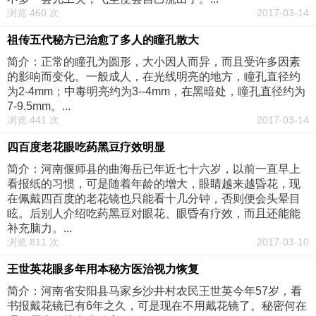
浏览 460 次
2017-03-14
祖传五代秘方已治愈了多人的瞳孔散大
简介：正常的瞳孔为圆形，大小因人而异，而且受许多因素
的影响而变化。一般成人，在光线明亮的地方，瞳孔直径约
为2-4mm；中毒明亮约为3--4mm，在黑暗处，瞳孔直径约为
7-9.5mm。...
浏览 441 次
2017-03-14
四百度老花眼吃药黑豆疗效明显
简介：河南偃师县的曲海岳已年近七十六岁，以前一直早上
看报纸的习惯，可是随着年龄的增大，眼睛越来越昏花，现
在佩戴四百度的老花镜也只能看十几分钟，否则便会头晕目
眩。后别人介绍吃药黑豆对眼花、眼昏有疗效，而且还能能
补充脑力。...
浏览 811 次
2017-03-10
王世英花眼多年用本秘方医治视力恢复
简介：河南省安阳县马家乡沙井村农民王世英今年57岁，看
书报戴花镜已有6年之久，可是现在不用戴花镜了。秘密何在