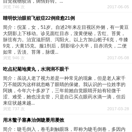
自觉视物较清，病情好转。...
浏览 746 次
2017-06-05
睛明饮治眼前飞蚊症22例痊愈21例
简介：倪某，女，51岁。自述2年来左目视区外侧，有一黄豆
大阴影上下移动。诊见面红目赤，溲黄便秘，舌红、苔黄，
脉弦有力。治宜滋肝阴、泻阳火。以上方加山栀子6克，牛膝
9克，大黄15克。服1剂后，阴影缩小大半，目赤消失，二便
如常，舌淡、苔薄，脉缓...
浏览 946 次
2017-05-08
吃点杞菊地黄丸，水润润不眼干
简介：虽说人老了视力差是一种常见的现象，但是老人家千
万不能因为这样就忽略了眼睛的保健。我认识的一位姓李的
阿姨，今年六十多岁了，三年前她自觉眼睛开始有轻微干
涩、难受，她也没去管，只是自己买点眼药水滴一滴，但后
来症状越来越...
浏览 737 次
2017-03-28
用木鳖子塞鼻治倒睫屡用屡效
简介：睫毛倒入，卷毛刺触眼珠，即称为睫毛倒卷，多因内