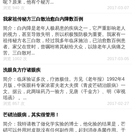
呢？原来，他有个秘方...
浏览 940 次
2017-03-07
我家祖传秘方三白散治愈白内障数百例
简介：白内障是老年人极易患的疾病之一，它严重影响老人
的视力，甚至导致失明，所以积极预防极为重要。我家有一
祖传秘方名三白散，经过我多年临床施治，已治愈数百例患
者。家父在世时，曾嘱咐将其献给大众，以除老年人病痛之
苦。三白散对...
浏览 1002 次
2017-03-05
洗眼良方疗诸眼疾
简介：临床验证多次，疗效极佳。方见《老年报》1992年4
月版，中医眼科专家浓霍夫老大夫撰《青皮芒硝治眼病》一
文。据云，此两味药乃一验方，见唐《千金方》、明《审视
瑶函》 。...
浏览 857 次
2017-02-27
芒硝治眼病，其实很管用！
简介：我特请教了做化学实验的博士，他化验的结果是，芒
硝可以外用对皮肤没有任何副作用，起到消炎杀菌作用。于