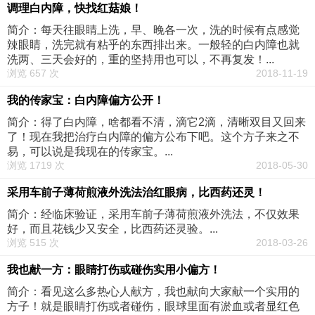
调理白内障，快找红菇娘！
简介：每天往眼睛上洗，早、晚各一次，洗的时候有点感觉
辣眼睛，洗完就有粘乎的东西排出来。一般轻的白内障也就
洗两、三天会好的，重的坚持用也可以，不再复发！...
浏览 657 次
2018-11-19
我的传家宝：白内障偏方公开！
简介：得了白内障，啥都看不清，滴它2滴，清晰双目又回来
了！现在我把治疗白内障的偏方公布下吧。这个方子来之不
易，可以说是我现在的传家宝。...
浏览 1719 次
2018-05-30
采用车前子薄荷煎液外洗法治红眼病，比西药还灵！
简介：经临床验证，采用车前子薄荷煎液外洗法，不仅效果
好，而且花钱少又安全，比西药还灵验。...
浏览 515 次
2018-03-26
我也献一方：眼睛打伤或碰伤实用小偏方！
简介：看见这么多热心人献方，我也献向大家献一个实用的
方子！就是眼睛打伤或者碰伤，眼球里面有淤血或者显红色