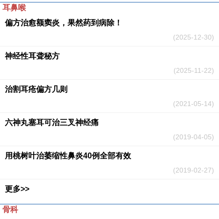
耳鼻喉
偏方治愈额窦炎，果然药到病除！
(2025-12-30)
神经性耳聋秘方
(2025-11-22)
治割耳疮偏方几则
(2021-05-14)
六神丸塞耳可治三叉神经痛
(2019-04-05)
用桃树叶治萎缩性鼻炎40例全部有效
(2019-02-27)
更多>>
骨科