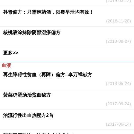
(2019-03-12)
补肾偏方：只需泡药酒，阳痿早泄均有效！
(2018-11-28)
核桃液涂抹除阴部湿疹偏方
(2018-08-27)
更多>>
血液
再生障碍性贫血（再障）偏方--李万祥献方
(2018-05-24)
菠菜鸡蛋汤治贫血秘方
(2017-09-24)
治流行性出血热秘方2首
(2017-06-14)