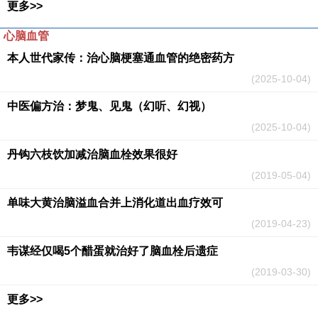
更多>>
心脑血管
本人世代家传：治心脑梗塞通血管的绝密药方
(2025-10-04)
中医偏方治：梦鬼、见鬼（幻听、幻视）
(2025-10-04)
丹钩六枝饮加减治脑血栓效果很好
(2019-05-04)
单味大黄治脑溢血合并上消化道出血疗效可
(2019-04-23)
韦谋经仅喝5个醋蛋就治好了脑血栓后遗症
(2019-03-30)
更多>>