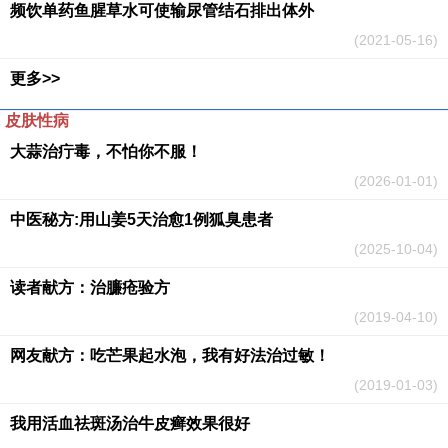
频饮单药鱼腥草水可使输尿管结石排出体外
(2021-05-16)
更多>>
皮肤性病
大蒜治疔毒，不怕你不服！
(2026-01-01)
​中医秘方:用山姜5天治愈1例狐臭患者
(2025-10-04)
读者献方：治臁疮验方
(2019-04-10)
网友献方：吃芒果起水泡，我有好法治过敏！
(2019-01-03)
我用活血祛斑汤治牛皮癣效果很好