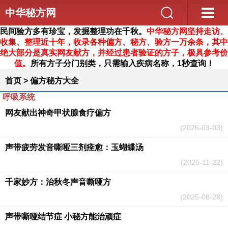
中华秘方网
民间验方多有珍宝，发掘整理功在千秋
。
中华秘方网坚持走访、
收集、整理近十年，收录各种偏方、秘方、验方一万余条，其中
绝大部分是真实网友献方，并经过患者验证的方子，极具参考价
值。
所有方子分门别类，只需输入疾病名称，1秒查询！
首页
>
偏方秘方大全
呼吸系统
网友献出神奇甲状腺食疗偏方
(2026-03-03)
声带疲劳发音嘶哑三剂痊愈：玉蝴蝶汤
(2025-11-22)
千家妙方：治秋冬声音嘶哑方
(2025-08-28)
声带嘶哑结节症 小秘方能治顽症