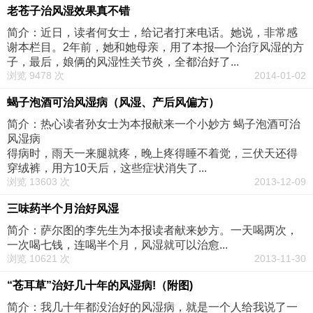
老苍子治风湿效果真不错
简介：近日，读者何女士，给记者打来电话。她说，非常感
谢本栏目。2年前，她和她母亲，用了本报—个治疗风湿的方
子，最后，娘俩的风湿性关节炎，全都治好了...
浏览 9478 次
2014-01-02
蝎子泡酒可治风湿病（风湿、产后风偏方）
简介：热心读者孙女士为本报献来一个小妙方 蝎子泡酒可治
风湿病
得病时，雨天一来腿就疼，晚上疼得睡不着觉，三伏天还得
穿绒裤，用方10天后，这些症状消失了...
浏览 13603 次
2013-12-09
三味药半个月治好风湿
简介：萨尔图的李先生为本报读者献来妙方。一天喝两次，
一次喝七钱，连喝半个月，风湿就可以治愈...
浏览 10621 次
2013-11-30
“苍耳草”治好几十年的风湿病!（附图)
简介：我几十年都没治好的风湿病，就是一个人给我说了一