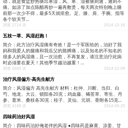
动，就是食盐炒热驱出寒湿，风、寒、湿被驱则通，通则不
痛。如凉了加点陈醋再炒一遍再敷烫，每天两次特别晚上睡
前那一次少不得，最多5天就痊愈。足、膝、肩、手腕、指等
各个软关节...
浏览 2724 次
2014-12-16
五枝一草、风湿赶跑！
简介：此方治疗风湿痛有奇效！是一个军医给的，治好了我
妈和我爱人的腿痛和我岳父的胳膊痛，以及知名的不知名的
很多人的风湿痛，且一次治愈，不再复发，请注意治疗此病
时必须要在夏天！其他季节越治越重！...
浏览 5500 次
2014-12-09
治疗风湿偏方-高先生献方
简介：风湿偏方 高先生献方 材料：杜仲、川断、当归、白
芍、地龙、大云、锁阳各20克；鸡血藤、豨莶草、寄生、丹
参、薏米、桑枝各30克；桂子、灵仙、元胡、香附各15克...
浏览 4188 次
2014-09-20
四味药治好风湿
简介：四味药治好俺老伴的风湿 ●四味药是麻黄、凉姜、甘