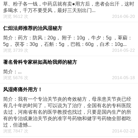
草、粉子各一钱，中药店就有卖●用方后，患者会出汗，这时
多喝水，千万不要受风，最好三天别出门...
浏览 9612 次
2014-06-20
仁炟法师推荐的治风湿秘方
简介：药方：防风：20g， 附子：10g ，牛夕：5g ，萆薢：
5g， 茯苓：30g ，石斛：5g ，巴戟：60g ，白术：10g...
浏览 3739 次
2014-05-22
著名骨科专家林如高给我师的秘方
简介：...
浏览 5676 次
2014-05-18
风湿疼痛外用方！
简介：我有一个专治关节炎的奇效秘方，母亲患关节炎已经
有几十年的时间了，可以说为了治疗，全国有名的专科医院
去过，河南省有名的医学教授也找过，只要是国内生产的所
有的专治或兼治关节炎的准字号药物和健字号药物全部都吃
过，但遗憾...
浏览 7847 次
2014-02-23