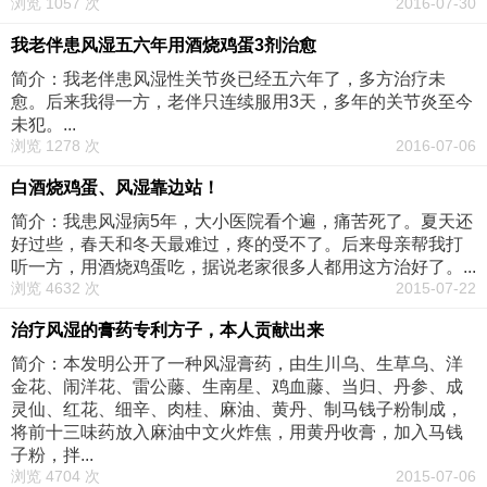
浏览 1057 次
2016-07-30
我老伴患风湿五六年用酒烧鸡蛋3剂治愈
简介：我老伴患风湿性关节炎已经五六年了，多方治疗未
愈。后来我得一方，老伴只连续服用3天，多年的关节炎至今
未犯。...
浏览 1278 次
2016-07-06
白酒烧鸡蛋、风湿靠边站！
简介：我患风湿病5年，大小医院看个遍，痛苦死了。夏天还
好过些，春天和冬天最难过，疼的受不了。后来母亲帮我打
听一方，用酒烧鸡蛋吃，据说老家很多人都用这方治好了。...
浏览 4632 次
2015-07-22
治疗风湿的膏药专利方子，本人贡献出来
简介：本发明公开了一种风湿膏药，由生川乌、生草乌、洋
金花、闹洋花、雷公藤、生南星、鸡血藤、当归、丹参、成
灵仙、红花、细辛、肉桂、麻油、黄丹、制马钱子粉制成，
将前十三味药放入麻油中文火炸焦，用黄丹收膏，加入马钱
子粉，拌...
浏览 4704 次
2015-07-06