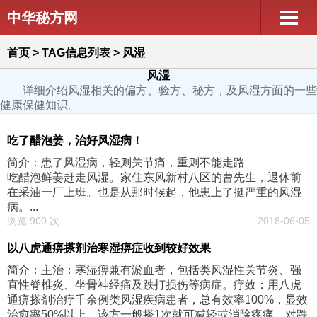
中华秘方网
首页
> TAG信息列表 > 风湿
风湿
详细介绍风湿相关的偏方、验方、秘方，及风湿方面的一些
健康保健知识。
吃了醋泡姜，治好风湿病！
简介：患了风湿病，轻则关节痛，重则不能走路
吃醋泡鲜姜赶走风湿。家住东风新村八区的曹先生，退休前
在采油一厂上班。也是从那时候起，他患上了挺严重的风湿
病。...
浏览 900 次
2018-06-05
以八虎通痹搽剂治寒湿痹症收到较好效果
简介：主治：寒湿痹兼有淤血者，包括类风湿性关节炎、强
直性脊椎炎、坐骨神经痛及跌打损伤等病症。疗效：用八虎
通痹搽剂治疗千余例类风湿疾病患者，总有效率100%，显效
治愈率50%以上。该方一般搽1次就可减轻或消除疼痛，对跌