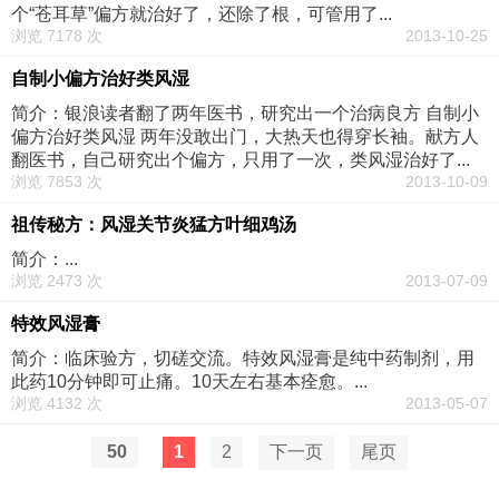
个“苍耳草”偏方就治好了，还除了根，可管用了...
浏览 7178 次
2013-10-25
自制小偏方治好类风湿
简介：银浪读者翻了两年医书，研究出一个治病良方 自制小
偏方治好类风湿 两年没敢出门，大热天也得穿长袖。献方人
翻医书，自己研究出个偏方，只用了一次，类风湿治好了...
浏览 7853 次
2013-10-09
祖传秘方：风湿关节炎猛方叶细鸡汤
简介：...
浏览 2473 次
2013-07-09
特效风湿膏
简介：临床验方，切磋交流。特效风湿膏是纯中药制剂，用
此药10分钟即可止痛。10天左右基本痊愈。...
浏览 4132 次
2013-05-07
50
1
2
下一页
尾页