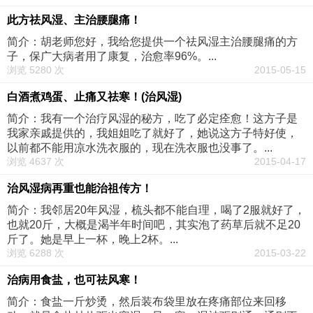
此方祛风湿、主治腰腿痛！
简介：胡老师您好，我给您提供一个祛风湿主治腰腿痛的方
子，保广大病者用了康复，治愈率96%。...
浏览 5280 次
2015-05-15
白酒煮鸡蛋、止痛又祛寒！(治风湿)
简介：我有一个治疗风湿的秘方，吃了必定痊愈！这方子是
我家亲戚提供的，我姐姐吃了就好了，她说这方子特好使，
以前都不能用凉水洗衣服的，现在洗衣服也没事了。...
浏览 4637 次
2015-04-17
治风湿病再重也能治祖传方！
简介：我邻居20年风湿，梳头都不能自理，喝了2服就好了，
也就20斤，大概是渴半年时间吧，其实泡了药草后就不足20
斤了。她是早上一杯，晚上2杯。...
浏览 6288 次
2015-03-22
治病用食盐，也可祛风寒！
简介：食盐一斤炒烫，然后装布袋里放在疼痛部位来回移