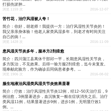
打损伤淤肿...
浏览 1159 次
2016-12-07
苦竹花，治疗风湿被人夸！
简介：你好，胡老师！我提供一方：治疗风湿性关节炎的！
我父亲亲身体验！他老人家类风湿多年，到老才有时间关注
自己的病！...
浏览 1428 次
2016-11-09
患风湿关节炎多年，服本方2剂痊愈
简介：四川蒲江县离休干部邱一平，长期患风湿性关节炎，
多方医治，不见效果。后得一验方服2剂痊愈，迄今未复发。
现奉献此验方，作为确诊后同病患者参考。...
浏览 1906 次
2016-08-02
服生地液治风湿类风湿关节炎效果显著
简介：疗效：治疗风湿性关节炎12例，经12~50天治疗后，9
例治愈，3例显著进步，血沉恢复一般在症状消失之后。治疗
类风湿11例，结果显著进步9例，进步1例，无明显疗效1
例。...