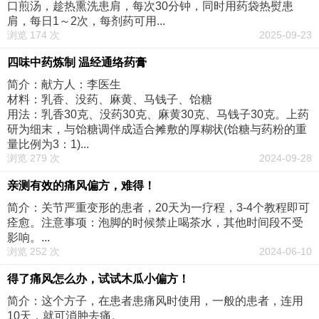
口煎汤，趁热熏洗患肩，每次30分钟，同时用药袋热熨患
肩，每日1～2次，每剂药可用...
浏览 174 次
2025-09-23
四味中药炼制 温经通络药膏
简介：献方人：李医生
材料：乳香、没药、麻黄、马钱子、饴糖
用法：乳香30克、没药30克、麻黄30克、马钱子30克。上药
研为细末，与饴糖调伴成适合摊敷的厚糊状(饴糖与药粉的重
量比例为3：1)...
浏览 279 次
2024-09-28
亲测有效的痛风偏方，难得！
简介：关节严重变形的患者，20天为一疗程，3-4个教程即可
痊愈。注意事项：泡脚的时候禁止喝茶水，其他时间段不受
影响。...
浏览 252 次
2024-06-10
得了痛风怎么办，试试木瓜小偏方！
简介：这个方子，在患者患痛风时使用，一般的患者，连用
10天，就可消肿去痛。