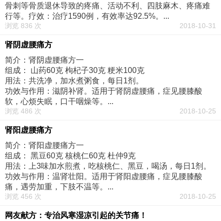
骨刺等骨质退休导致的疼痛、活动不利、四肢麻木、疼痛难
行等。疗效：治疗1590例，有效率达92.5%。...
浏览 836 次
2018-10-31
肾阴虚腰痛方
简介：肾阴虚腰痛方一
组成： 山药60克 枸杞子30克 粳米100克
用法：共洗净，加水煮粥食，每日1剂。
功效与作用：滋阴补肾。适用于肾阴虚腰痛，症见腰膝酸
软，心烦失眠，口干咽燥等。...
浏览 486 次
2018-10-25
肾阳虚腰痛方
简介：肾阳虚腰痛方一
组成： 黑豆60克 核桃仁60克 杜仲9克
用法：上3味加水煎煮，吃核桃仁、黑豆，喝汤，每日1剂。
功效与作用：温肾壮阳。适用于肾阳虚腰痛，症见腰膝酸
痛，遇劳加重，下肢不温等。...
浏览 456 次
2018-10-25
网友献方：专治风寒湿凉引起的关节痛！