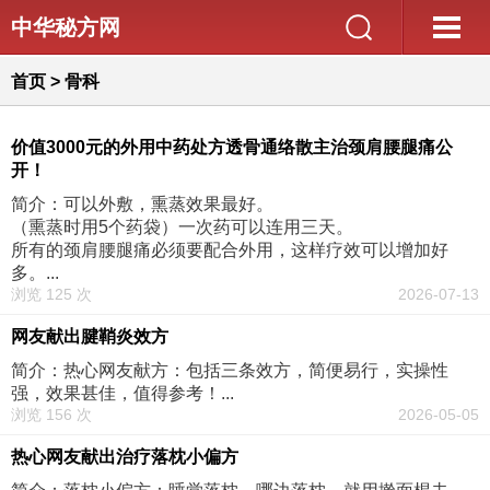
中华秘方网
首页
>
骨科
价值3000元的外用中药处方透骨通络散主治颈肩腰腿痛公
开！
简介：可以外敷，熏蒸效果最好。
（熏蒸时用5个药袋）一次药可以连用三天。
所有的颈肩腰腿痛必须要配合外用，这样疗效可以增加好
多。...
浏览 125 次
2026-07-13
网友献出腱鞘炎效方
简介：热心网友献方：包括三条效方，简便易行，实操性
强，效果甚佳，值得参考！...
浏览 156 次
2026-05-05
热心网友献出治疗落枕小偏方