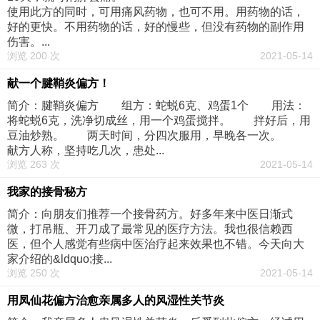
使用此方的同时，可用痛风药物，也可不用。用药物的话，
好的更快。不用药物的话，好的慢些，但没有药物的副作用
伤害。...
浏览 200 次
2021-05-14
献一个腱鞘炎偏方！
简介：腱鞘炎偏方 组方：蛇蜕6克、鸡蛋1个 用法：
将蛇蜕6克，洗净切成丝，用一个鸡蛋搅拌。 拌好后，用
豆油炒熟。 两天时间，分四次服用，早晚各一次。
献方人称，坚持吃几次，患处...
浏览 263 次
2021-05-14
我家的接骨秘方
简介：向朋友们推荐一个接骨药方。好多年来中医日渐式
微，打吊瓶、开刀成了最常见的医疗方法。我也很信赖西
医，但个人感觉有些病中医治疗起来效果也不错。今天向大
家介绍的&ldquo;接...
浏览 250 次
2021-05-14
用凤仙花偏方治愈亲属多人的风湿性关节炎