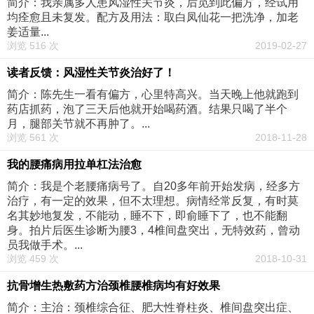
简介：我亲属多人患风湿性关节炎，后觅到此偏方，经试用
均痊愈且未复发。配方及用法：取白凤仙花一把洗净，加老
姜适量...
浏览 516 次
2019-02-27
读者反馈：风湿性关节炎治好了！
简介：陈先生一看有偏方，心里特高兴。当天晚上他就跑到
药店抓药，泡了三天后他就开始喝药酒。结果只喝了半个
月，腿部关节就不再肿了。...
浏览 561 次
2018-11-28
我的腰痛病用拉单杠法治愈
简介：我是个老腰痛病号了。自20多年前开始发病，经多方
治疗，有一定的效果，但不太理想。病情经常反复，有时莫
名其妙地复发，不能动，睡不下，即俞睡下了，也不能翻
身。拍片后医生诊断为腰3，4椎间盘突出，无特效药，曾动
员我做手术。...
浏览 459 次
2018-10-31
抗骨增生热敷药方治颈椎腰椎病均有好效果
简介：主治：颈椎综合征、肥大性脊柱炎、椎间盘突出症、