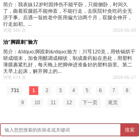
简介：我表妹12岁时因摔伤不能平卧，只能侧卧，时间久
了，曲着双腿筋不能伸直，不能行走，去医院针灸吃药全无
济于事。后遇一翁姓老中医用偏方治两个月，双腿全伸开，
行走如初。...
浏览 565 次
2018-05-29
治“脚跟刺”验方
简介：&ldquo;脚跟刺&rdquo;验方：川芎120克，用铁锅烘干
研成细末，加食用醋调成糊状，制成膏药贴在患处，用塑料
薄膜裹紧扎好，每天晚上把脚伸进准备好的塑料袋里。第二
天早上起床，解开脚上的...
浏览 674 次
2018-05-17
731
1
2
3
4
5
6
7
8
9
10
11
12
下一页
尾页