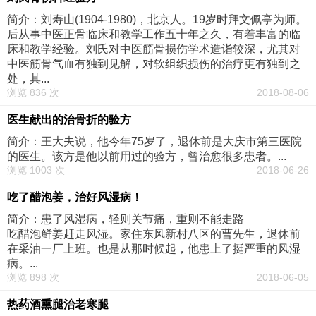
简介：刘寿山(1904-1980)，北京人。19岁时拜文佩亭为师。
后从事中医正骨临床和教学工作五十年之久，有着丰富的临
床和教学经验。刘氏对中医筋骨损伤学术造诣较深，尤其对
中医筋骨气血有独到见解，对软组织损伤的治疗更有独到之
处，其...
浏览 836 次
2018-08-06
医生献出的治骨折的验方
简介：王大夫说，他今年75岁了，退休前是大庆市第三医院
的医生。该方是他以前用过的验方，曾治愈很多患者。...
浏览 1003 次
2018-06-26
吃了醋泡姜，治好风湿病！
简介：患了风湿病，轻则关节痛，重则不能走路
吃醋泡鲜姜赶走风湿。家住东风新村八区的曹先生，退休前
在采油一厂上班。也是从那时候起，他患上了挺严重的风湿
病。...
浏览 898 次
2018-06-05
热药酒熏腿治老寒腿