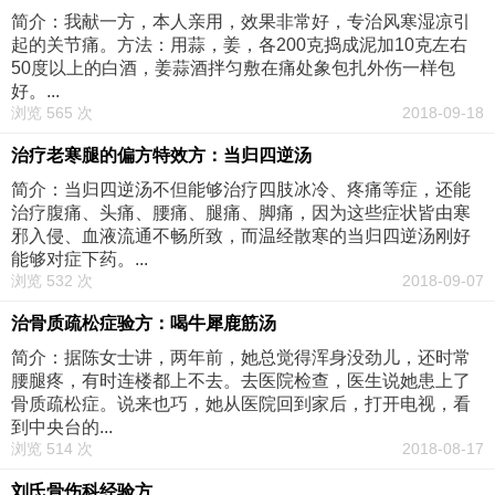
简介：我献一方，本人亲用，效果非常好，专治风寒湿凉引
起的关节痛。方法：用蒜，姜，各200克捣成泥加10克左右
50度以上的白酒，姜蒜酒拌匀敷在痛处象包扎外伤一样包
好。...
浏览 565 次
2018-09-18
治疗老寒腿的偏方特效方：当归四逆汤
简介：当归四逆汤不但能够治疗四肢冰冷、疼痛等症，还能
治疗腹痛、头痛、腰痛、腿痛、脚痛，因为这些症状皆由寒
邪入侵、血液流通不畅所致，而温经散寒的当归四逆汤刚好
能够对症下药。...
浏览 532 次
2018-09-07
治骨质疏松症验方：喝牛犀鹿筋汤
简介：据陈女士讲，两年前，她总觉得浑身没劲儿，还时常
腰腿疼，有时连楼都上不去。去医院检查，医生说她患上了
骨质疏松症。说来也巧，她从医院回到家后，打开电视，看
到中央台的...
浏览 514 次
2018-08-17
刘氏骨伤科经验方