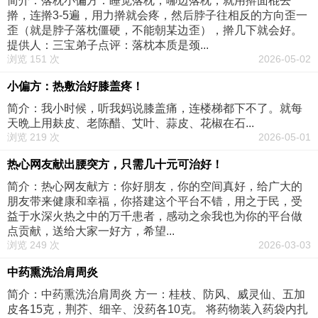
简介：落枕小偏方：睡觉落枕，哪边落枕，就用擀面棍去
擀，连擀3-5遍，用力擀就会疼，然后脖子往相反的方向歪一
歪（就是脖子落枕僵硬，不能朝某边歪），擀几下就会好。
提供人：三宝弟子点评：落枕本质是颈...
浏览 151 次
2026-05-02
小偏方：热敷治好膝盖疼！
简介：我小时候，听我妈说膝盖痛，连楼梯都下不了。就每
天晩上用麸皮、老陈醋、艾叶、蒜皮、花椒在石...
浏览 219 次
2026-05-01
热心网友献出腰突方，只需几十元可治好！
简介：热心网友献方：你好朋友，你的空间真好，给广大的
朋友带来健康和幸福，你搭建这个平台不错，用之于民，受
益于水深火热之中的万千患者，感动之余我也为你的平台做
点贡献，送给大家一好方，希望...
浏览 249 次
2026-03-03
中药熏洗治肩周炎
简介：中药熏洗治肩周炎 方一：桂枝、防风、威灵仙、五加
皮各15克，荆芥、细辛、没药各10克。 将药物装入药袋内扎