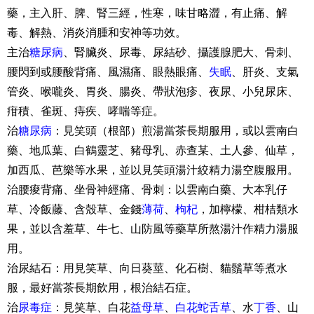
藥，主入肝、脾、腎三經，性寒，味甘略澀，有止痛、解
毒、解熱、消炎消腫和安神等功效。
主治
糖尿病
、腎臟炎、尿毒、尿結砂、攝護腺肥大、骨刺、
腰閃到或腰酸背痛、風濕痛、眼熱眼痛、
失眠
、肝炎、支氣
管炎、喉嚨炎、胃炎、腸炎、帶狀泡疹、夜尿、小兒尿床、
疳積、雀斑、痔疾、哮喘等症。
治
糖尿病
：見笑頭（根部）煎湯當茶長期服用，或以雲南白
藥、地瓜葉、白鶴靈芝、豬母乳、赤查某、土人參、仙草，
加西瓜、芭樂等水果，並以見笑頭湯汁絞精力湯空腹服用。
治腰痠背痛、坐骨神經痛、骨刺：以雲南白藥、大本乳仔
草、冷飯藤、含殼草、金錢
薄荷
、
枸杞
，加檸檬、柑桔類水
果，並以含羞草、牛七、山防風等藥草所熬湯汁作精力湯服
用。
治尿結石：用見笑草、向日葵莖、化石樹、貓鬚草等煮水
服，最好當茶長期飲用，根治結石症。
治
尿毒症
：見笑草、白花
益母草
、
白花蛇舌草
、水
丁香
、山