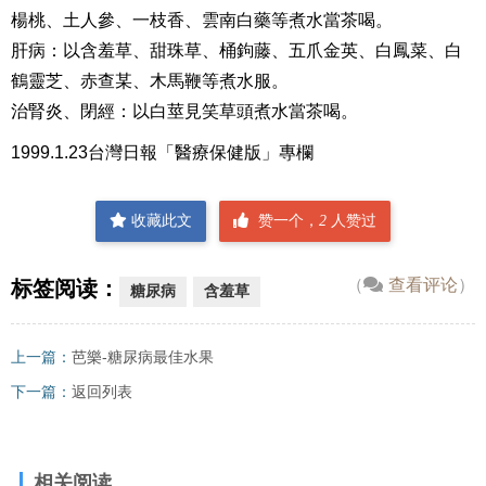
楊桃、土人參、一枝香、雲南白藥等煮水當茶喝。
肝病：以含羞草、甜珠草、桶鉤藤、五爪金英、白鳳菜、白
鶴靈芝、赤查某、木馬鞭等煮水服。
治腎炎、閉經：以白莖見笑草頭煮水當茶喝。
1999.1.23台灣日報「醫療保健版」專欄
收藏此文
赞一个，
2
人赞过
（
查看评论
）
标签阅读：
糖尿病
含羞草
上一篇：
芭樂-糖尿病最佳水果
下一篇：
返回列表
相关阅读