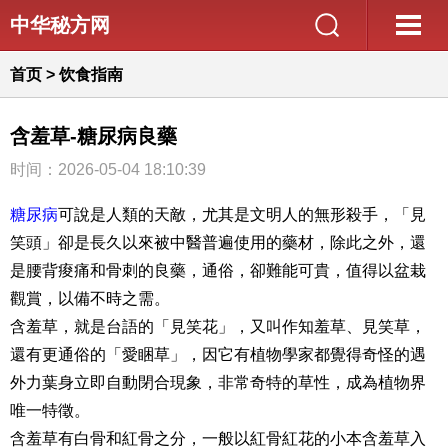
中华秘方网
首页
>
饮食指南
含羞草-糖尿病良藥
时间：2026-05-04 18:10:39
糖尿病
可說是人類的天敵，尤其是文明人的無形殺手，「見
笑頭」卻是長久以來被中醫普遍使用的藥材，除此之外，還
是腰背痠痛和骨刺的良藥，通俗，卻難能可貴，值得以盆栽
觀賞，以備不時之需。
含羞草，就是台語的「見笑花」，又叫作知羞草、見笑草，
還有更通俗的「愛睏草」，因它有植物學家都覺得奇怪的遇
外力葉身立即自動閉合現象，非常奇特的草性，成為植物界
唯一特徵。
含羞草有白骨和紅骨之分，一般以紅骨紅花的小本含羞草入