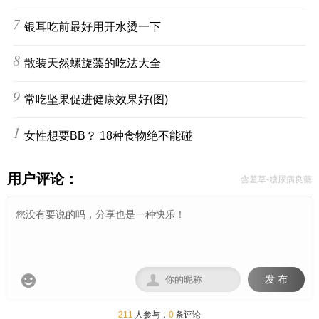
7
银耳吃前最好用开水烫一下
8
散装天然螺旋藻的吃法大全
9
常吃坚果促进健康效果好(图)
10
女性想要BB？ 18种食物绝不能碰
用户评论：
含羞草-糖尿病良藥


发 布
211
人参与，
0
条评论