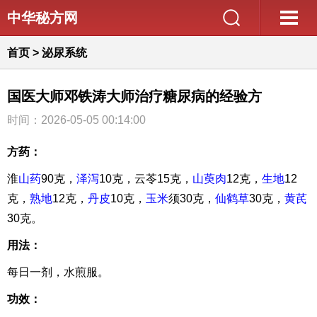
中华秘方网
首页
>
泌尿系统
国医大师邓铁涛大师治疗糖尿病的经验方
时间：2026-05-05 00:14:00
方药：
淮
山药
90克，
泽泻
10克，云苓15克，
山萸肉
12克，
生地
12
克，
熟地
12克，
丹皮
10克，
玉米
须30克，
仙鹤草
30克，
黄芪
30克。
用法：
每日一剂，水煎服。
功效：