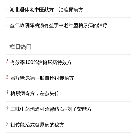
湖北退休老中医献方：治糖尿病方
益气敛阴降糖汤有益于中老年型糖尿病的治疗
栏目热门
1
有效率100%治糖尿病特效方
2
治疗糖尿病—脑血栓祖传秘方
3
糖尿病奇方，差点失传
4
三味中药泡酒可治肾结石--刘子荣献方
5
祖传能治愈糖尿病的秘方