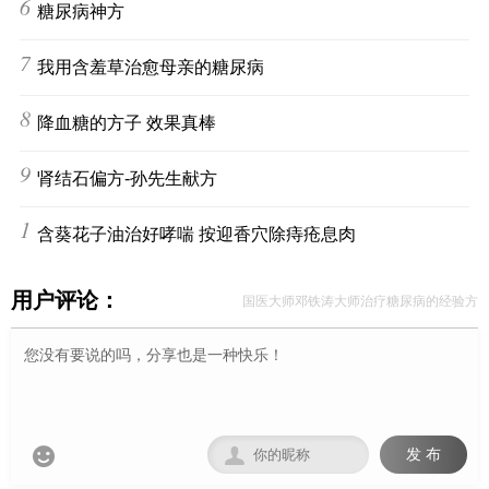
6
糖尿病神方
7
我用含羞草治愈母亲的糖尿病
8
降血糖的方子 效果真棒
9
肾结石偏方-孙先生献方
10
含葵花子油治好哮喘 按迎香穴除痔疮息肉
用户评论：
国医大师邓铁涛大师治疗糖尿病的经验方


发 布