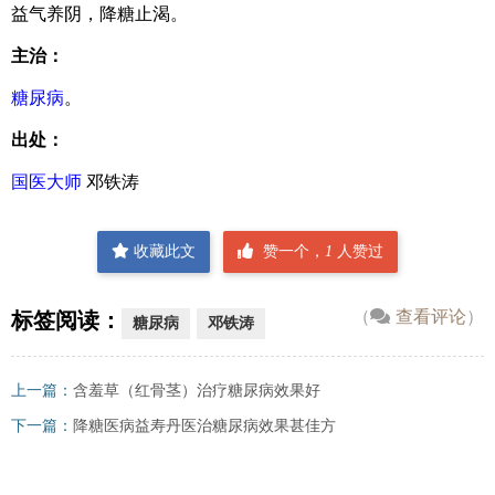
益气养阴，降糖止渴。
主治：
糖尿病
。
出处：
国医大师
邓铁涛
收藏此文
赞一个，
1
人赞过
（
查看评论
）
标签阅读：
糖尿病
邓铁涛
上一篇：
含羞草（红骨茎）治疗糖尿病效果好
下一篇：
降糖医病益寿丹医治糖尿病效果甚佳方